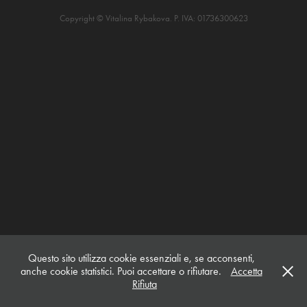
Copyright © Vitalina Rybakova. P. IVA: 01736300623
Questo sito utilizza cookie essenziali e, se acconsenti,
anche cookie statistici. Puoi accettare o rifiutare.
Accetta
Rifiuta