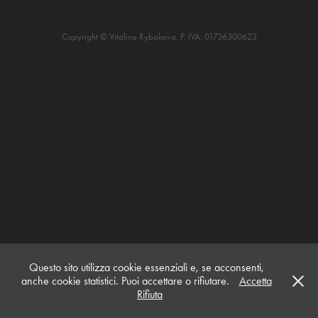
Copyright © Vitalina Rybakova. P. IVA: 01736300623
Questo sito utilizza cookie essenziali e, se acconsenti,
anche cookie statistici. Puoi accettare o rifiutare.
Accetta
Rifiuta