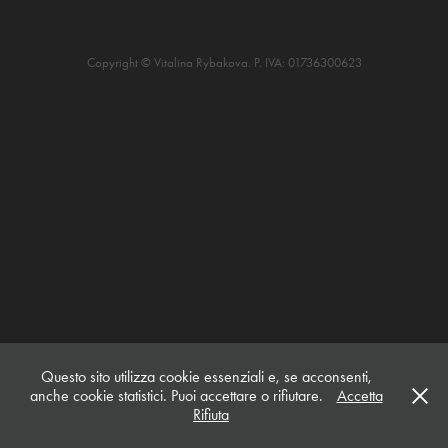
Copyright © Vitalina Rybakova. P. IVA: 01736300623
Questo sito utilizza cookie essenziali e, se acconsenti,
anche cookie statistici. Puoi accettare o rifiutare.
Accetta
Rifiuta