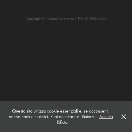
Copyright © Vitalina Rybakova. P. IVA: 01736300623
Questo sito utilizza cookie essenziali e, se acconsenti,
anche cookie statistici. Puoi accettare o rifiutare.
Accetta
Rifiuta