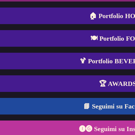
🏠 Portfolio 
🍽️ Portfolio 
🍹 Portfolio BEV
🏆 AWARD
📘 Seguimi su Fa
🅘🅖 Seguimi su In