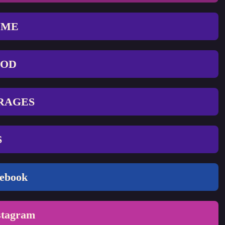
HOME
FOOD
ERAGES
S
cebook
stagram