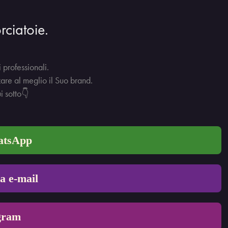
rciatoie.
 professionali.
zare al meglio il Suo brand.
i sotto👇
hatsApp
ia e-mail
gram