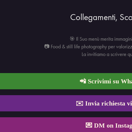
Collegamenti, Sco
🎯 Il Suo menù merita immagini
📷 Food & still life photography per valoriz
La invitiamo a scrivere qu
📲 Scrivimi su W
✉️ Invia richiesta v
💌 DM on Insta